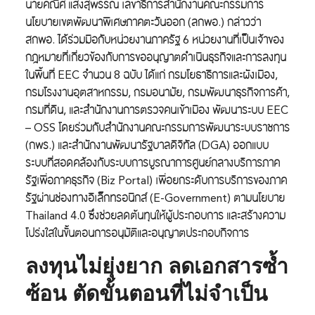
นายคณิศ แสงสุพรรณ เลขาธิการสำนักงานคณะกรรมการ
นโยบายเขตพัฒนาพิเศษภาคตะวันออก (ลกพอ.)
กล่าวว่า
สกพอ. ได้ร่วมมือกับหน่วยงานภาครัฐ 6 หน่วยงานที่เป็นเจ้าของ
กฎหมายที่เกี่ยวข้องกับการขออนุญาตดำเนินธุรกิจและการลงทุน
ในพื้นที่ EEC จำนวน 8 ฉบับ ได้แก่ กรมโยธาธิการและผังเมือง,
กรมโรงงานอุตสาหกรรม, กรมอนามัย, กรมพัฒนาธุรกิจการค้า,
กรมที่ดิน, และสำนักงานการตรวจคนเข้าเมือง พัฒนาระบบ EEC
– OSS โดยร่วมกับสำนักงานคณะกรรมการพัฒนาระบบราชการ
(กพร.) และสำนักงานพัฒนารัฐบาลดิจิทัล (DGA) ออกแบบ
ระบบที่สอดคล้องกับระบบการบูรณาการศูนย์กลางบริการภาค
รัฐเพื่อภาคธุรกิจ (Biz Portal) เพื่อยกระดับการบริการของภาค
รัฐผ่านช่องทางอิเล็กทรอนิกส์ (E-Government) ตามนโยบาย
Thailand 4.0 ซึ่งช่วยลดต้นทุนให้ผู้ประกอบการ และสร้างความ
โปร่งใสในขั้นตอนการอนุมัติและอนุญาตประกอบกิจการ
ลงทุนไม่ยุ่งยาก ลดเอกสารซ้ำ
ซ้อน ตัดขั้นตอนที่ไม่จำเป็น