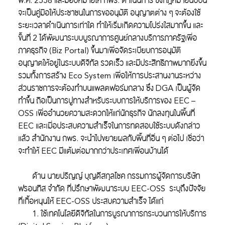
พ.ศ. 2558 และมอบหมายให้ กพร. ดำเนินการ ซึ่งกฎหมายฉบับนี้
จะเป็นคู่มือให้ประชาชนในการขออนุมัติ อนุญาตต่าง ๆ จะต้องใช้
ระยะเวลาดำเนินการเท่าใด ทำให้เริ่มเกิดความโปร่งใสมากขึ้น และ
ขั้นที่ 2 ได้พัฒนาระบบบูรณาการศูนย์กลางบริการภาครัฐเพื่อ
ภาคธุรกิจ (Biz Portal) ขึ้นมาเพื่อจัดระเบียบการอนุมัติ
อนุญาตให้อยู่ในระบบดิจิทัล รวดเร็ว และมีประสิทธิภาพมากยิ่งขึ้น
รวมทั้งการสร้าง Eco System เพื่อให้การประสานงานระหว่าง
ส่วนราชการจะต้องทำบนแพลตฟอร์มกลาง ซึ่ง DGA เป็นผู้จัด
ทำขึ้น ถือเป็นการปูทางสำหรับระบบการให้บริการของ EEC –
OSS เพื่ออำนวยความสะดวกให้แก่นักธุรกิจ นักลงทุนในพื้นที่
EEC และเมื่อประสบความสำเร็จในการทดสอบใช้ระบบดังกล่าว
แล้ว สำนักงาน กพร. จะนำไปขยายผลกับพื้นที่อื่น ๆ ต่อไป เชื่อว่า
จะทำให้ EEC มีแต้มต่อมากกว่าประเทศเพื่อนบ้านได้
ด้าน
นายปริญญ์ บุญดีสกุลโชค กรรมการผู้จัดการบริษัท
ฟรอนทิส จำกัด
ที่ปรึกษาพัฒนาระบบ EEC-OSS ระบุถึงปัจจัย
ที่เกื้อหนุนให้ EEC-OSS ประสบความสำเร็จ ได้แก่
1. ใช้เทคโนโลยีดิจิทัลในการบูรณาการกระบวนการให้บริการ