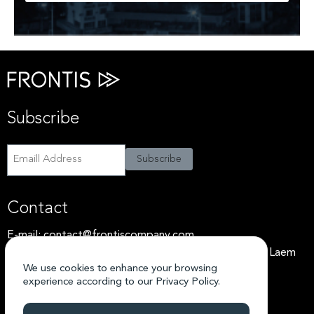
Subscribe
Subscribe
Subscribe
Contact
E-mail:
contact@frontiscompany.com
Address: 32 Chalaem Nimit 12, Bang Khlo, Bang Kho Laem
We use cookies to enhance your browsing
Bangkok 10120
experience according to our
Privacy Policy.
Tel: +66 99-086-1100