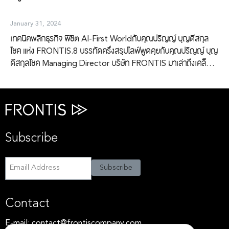
January 31, 2024
เทคนิคพลิกธุรกิจ พิชิต Al-First Worldกับคุณปริญญ์ บุญดีสกุล
โชค แห่ง FRONTIS.8 บรรทัดครึ่งสรุปไลฟ์พูดคุยกับคุณปริญญ์ บุญ
ดีสกุลโชค Managing Director บริษัท FRONTIS มาเล่าถึงเคล็ด
ลับการบริหารธุรกิจให้อยู่รอดและเติบโตได้ในยุคที่ AI กลายเป็นส่วน
สำคัญของชีวิต.รับชมคลิปฉบับเต็มได้ที่ลิงก์นี้
: https://bitly.ws/3anzp #เทรนด์AIปี2024“The year of
doing”Less talking & More doingเพราะตั้งแต่ช่วงปี 2024-
2030 AI จะเข้ามา Disrupt ทุกจุด รวมถึงจุดที่ใครหลาย ๆ คนคาดไม่
Search
Subscribe
ถึง.#ทำไมAIถึงสำคัญต่อการทำธุรกิจยุคนี้ผู้บริหารหลาย ๆ ท่านควร
Search
for:
ทำความเข้าใจว่าสิ่งเดิม ๆ ที่ทำมาตลอดอาจจะไม่สามารถช่วยให้สำเร็จ
ต่อไปในอนาคต.Cost ของการไม่ยอมลงทุนใน AI จึงมักจะสูงกว่าที่
Subscribe
Subscribe
หลายคนคิดไว้เสมอ และสิ่งที่น่ากลัวกว่าความ Fail ก็คือการกลัว Fail
นั่นเอง ทั้งที่ในความเป็นจริงแล้วสิ่งที่ได้เรียนรู้มาอาจจะเป็น Learning
ที่มีค่ากว่า ROI.#การใช้AIในองค์กรไทย.Stage 1: ExploreStage
Contact
2: PilotStage 3: Adopt […]
E-mail:
contact@frontiscompany.com