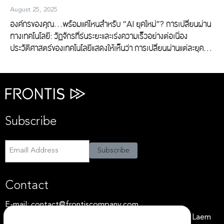
August 25, 2025
องค์กรของคุณ…พร้อมแค่ไหนสำหรับ “AI ยุคใหม่”? การเปลี่ยนผ่าน
ทางเทคโนโลยี: วัฏจักรที่ร่นระยะและเร่งความเร็วอย่างต่อเนื่อง
ประวัติศาสตร์ของเทคโนโลยีแสดงให้เห็นว่า การเปลี่ยนผ่านแต่ละยุคส่ง
ผลต่อโครงสร้างทางเศรษฐกิจ สังคม และองค์กรธุรกิจ โดยเฉพาะใน
ช่วงสามทศวรรษที่ผ่านมา โลกได้ผ่านคลื่นนวัตกรรมครั้งสำคัญอย่าง
ต่อเนื่อง ตั้งแต่การใช้งานคอมพิวเตอร์ในองค์กร การเกิดขึ้นของ
อินเทอร์เน็ตในช่วงต้นศตวรรษที่ 21 การแพร่หลายของสมาร์ทโฟนใน
ช่วงไม่กี่ปีถัดมา จนถึงการเกิดขึ้นของโซเชียลแพลตฟอร์มที่เปลี่ยนแปลง
Subscribe
พฤติกรรมผู้บริโภคในระดับมหภาค สิ่งที่น่าสังเกตคือ ระยะเวลาที่
Search
Search
เทคโนโลยีใหม่แต่ละอย่างใช้ในการเปลี่ยนแปลงวิธีการทำงานของมนุษย์
for:
นั้น “สั้นลง” และ “รุนแรงขึ้น” อย่างชัดเจนปัจจุบัน โลกได้เข้าสู่ช่วงหัว
Subscribe
Subscribe
เลี้ยวหัวต่อของคลื่นเทคโนโลยีลูกใหม่ที่มีอิทธิพลไม่แพ้คลื่นใดในอดีต
— นั่นคือปัญญาประดิษฐ์ (Artificial Intelligence: AI) ซึ่งไม่ใช่เพียง
เครื่องมืออีกหนึ่งประเภท แต่เป็นระบบอัจฉริยะที่สามารถเรียนรู้ ปรับตัว
Contact
และตัดสินใจได้เองบนฐานข้อมูลขนาดใหญ่ ซึ่งจะกลายเป็นกลไกหลักที่
E-mail:
ขับเคลื่อนโครงสร้างขององค์กรยุคใหม่ เมื่อ AI ไม่ใช่แค่ ‘เรื่องที่ควร
contact@frontiscompany.com
จับตาดู’ แต่กลายเป็น ‘เรื่องที่ต้องเร่งมือทำ’ เพื่อให้องค์กรอยู่รอดและ
Address: 32 Chalaem Nimit 12, Bang Khlo, Bang Kho Laem