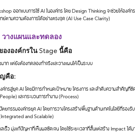
Search
Search
for:
shop ออกแบบการใช้ AI ในองค์กร โดย Design Thinking จะช่วยให้องค์กรส
โจทย์ตามความต้องการได้อย่างตรงจุด (AI Use Case Clarity)
e
วางแผนและทดลอง
ององค์กรใน Stage นี้คือ
างมาก แต่ยังต้องทดลองทำจริงและวางแผนให้เป็นระบบ
ัญคือ:
์กรสู่ยุค AI โดยมีการกำหนดเป้าหมาย โครงการ และลำดับความสำคัญที่ชั
 (People) และกระบวนการทำงาน (Process)
ตยกรรมองค์กรยุค AI โดยการวางโครงสร้างพื้นฐานด้านเทคโนโลยีที่รองรับก
 (Integrated and Scalable)
ผลเร็ว มุ่งแก้ปัญหาที่เห็นผลชัดเจน โดยใช้ระยะเวลาที่สั้นแต่สร้าง Impact ได้