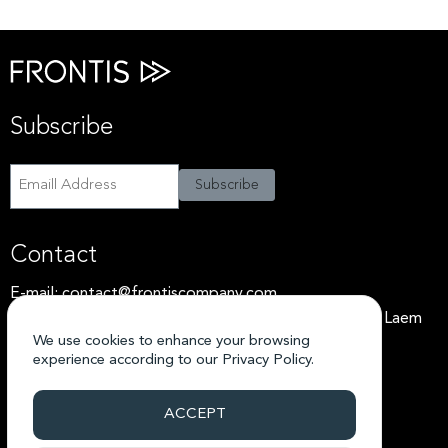
เดิม
Subscribe
Subscribe
Subscribe
Contact
E-mail:
contact@frontiscompany.com
Address: 32 Chalaem Nimit 12, Bang Khlo, Bang Kho Laem
We use cookies to enhance your browsing
Bangkok 10120
experience according to our
Privacy Policy.
Tel: +66 99-086-1100
ACCEPT