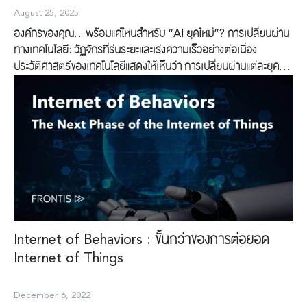
August 25, 2025
องค์กรของคุณ…พร้อมแค่ไหนสำหรับ “AI ยุคใหม่”? การเปลี่ยนผ่าน
ทางเทคโนโลยี: วัฏจักรที่ร่นระยะและเร่งความเร็วอย่างต่อเนื่อง
ประวัติศาสตร์ของเทคโนโลยีแสดงให้เห็นว่า การเปลี่ยนผ่านแต่ละยุคส่ง
ผลต่อโครงสร้างทางเศรษฐกิจ สังคม และองค์กรธุรกิจ โดยเฉพาะใน
ช่วงสามทศวรรษที่ผ่านมา โลกได้ผ่านคลื่นนวัตกรรมครั้งสำคัญอย่าง
ต่อเนื่อง ตั้งแต่การใช้งานคอมพิวเตอร์ในองค์กร การเกิดขึ้นของ
อินเทอร์เน็ตในช่วงต้นศตวรรษที่ 21 การแพร่หลายของสมาร์ทโฟนใน
ช่วงไม่กี่ปีถัดมา จนถึงการเกิดขึ้นของโซเชียลแพลตฟอร์มที่เปลี่ยนแปลง
พฤติกรรมผู้บริโภคในระดับมหภาค สิ่งที่น่าสังเกตคือ ระยะเวลาที่
เทคโนโลยีใหม่แต่ละอย่างใช้ในการเปลี่ยนแปลงวิธีการทำงานของมนุษย์
นั้น “สั้นลง” และ “รุนแรงขึ้น” อย่างชัดเจนปัจจุบัน โลกได้เข้าสู่ช่วงหัว
เลี้ยวหัวต่อของคลื่นเทคโนโลยีลูกใหม่ที่มีอิทธิพลไม่แพ้คลื่นใดในอดีต
— นั่นคือปัญญาประดิษฐ์ (Artificial Intelligence: AI) ซึ่งไม่ใช่เพียง
Internet of Behaviors : ขั้นกว่าของการต่อยอด
เครื่องมืออีกหนึ่งประเภท แต่เป็นระบบอัจฉริยะที่สามารถเรียนรู้ ปรับตัว
Internet of Things
และตัดสินใจได้เองบนฐานข้อมูลขนาดใหญ่ ซึ่งจะกลายเป็นกลไกหลักที่
ขับเคลื่อนโครงสร้างขององค์กรยุคใหม่ เมื่อ AI ไม่ใช่แค่ ‘เรื่องที่ควร
December 6, 2022
จับตาดู’ แต่กลายเป็น ‘เรื่องที่ต้องเร่งมือทำ’ เพื่อให้องค์กรอยู่รอดและ