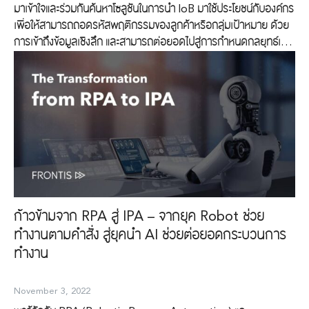
เติบโตได้ต่อไป การเปิดตัวของ ChatGPT และโมเดลภาษาอื่น ๆ ในช่วง
มาเข้าใจและร่วมกันค้นหาโซลูชันในการนำ IoB มาใช้ประโยชน์กับองค์กร
ปลายปี 2022 ได้เปลี่ยนวิธีที่สังคมรับรู้ถึงศักยภาพของ AI อย่างสิ้น
เพื่อให้สามารถถอดรหัสพฤติกรรมของลูกค้าหรือกลุ่มเป้าหมาย ด้วย
เชิง จากเดิมที่ AI ถูกมองว่าเป็นเทคโนโลยีเชิงทดลองหรือจำกัดอยู่ใน
การเข้าถึงข้อมูลเชิงลึก และสามารถต่อยอดไปสู่การกำหนดกลยุทธ์เพื่อ
แวดวงเฉพาะทาง ปัจจุบัน AI กลายเป็นเครื่องมือที่ทุกคนสามารถเข้าถึง
คว้าโอกาสใหม่ ๆ ได้อย่างทันท่วงที
ได้ง่าย […]
ก้าวข้ามจาก RPA สู่ IPA – จากยุค Robot ช่วย
ทำงานตามคำสั่ง สู่ยุคนำ AI ช่วยต่อยอดกระบวนการ
ทำงาน
November 3, 2022